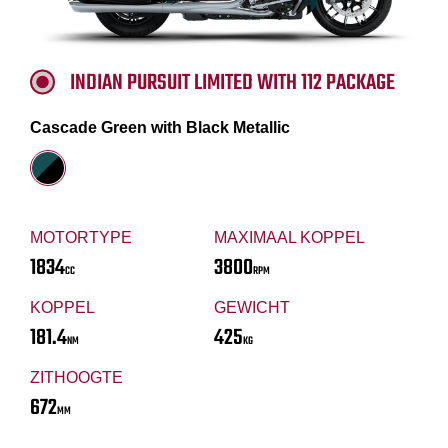
INDIAN PURSUIT LIMITED WITH 112 PACKAGE
Cascade Green with Black Metallic
MOTORTYPE
MAXIMAAL KOPPEL
1834
3800
CC
RPM
KOPPEL
GEWICHT
181.4
425
NM
KG
ZITHOOGTE
672
MM