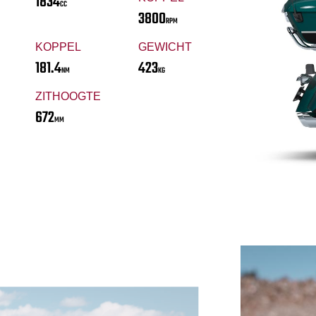
1834
CC
3800
RPM
KOPPEL
GEWICHT
181.4
423
NM
KG
ZITHOOGTE
672
MM