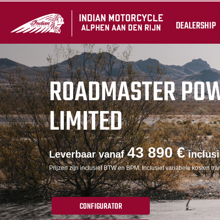
DEALERSHIP
ROADMASTER PO
LIMITED
43 890 €
Leverbaar vanaf
inclus
Prijzen zijn inclusief BTW en BPM. Inclusief variabele kosten tran
CONFIGURATOR