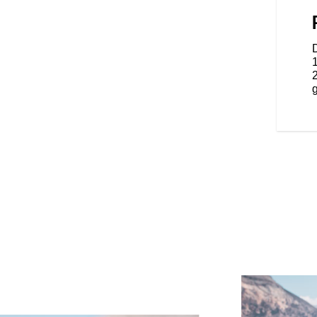
acht tweepersoons zadel met
oor zowel de passagier als de
alle comfort. Harde onderste
atieopeningen bieden rijders de
 te passen voor een superieur