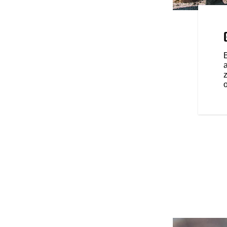
 VOOR DE RIJDER
ogstaande voorzieningen zoals
, cruise control,
 elektronisch verstelbaar
 gemakkelijk kunt instellen.