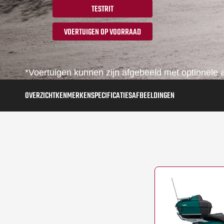
TESTRIT
VOERTUIGEN OP VOORRAAD
*Voertuigen kunnen zijn afgebeeld met optionele a
OVERZICHT
KENMERKEN
SPECIFICATIES
AFBEELDINGEN