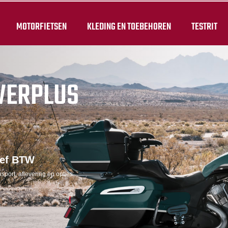
MOTORFIETSEN
KLEDING EN TOEBEHOREN
TESTRIT
WERPLUS
ief BTW
sport, aflevering en opties.