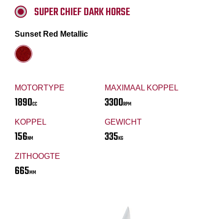
SUPER CHIEF DARK HORSE
Sunset Red Metallic
MOTORTYPE
MAXIMAAL KOPPEL
1890
3300
CC
RPM
KOPPEL
GEWICHT
156
335
NM
KG
ZITHOOGTE
665
MM